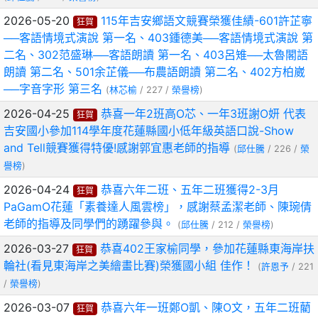
2026-05-20
115年吉安鄉語文競賽榮獲佳績-601許芷寧
狂賀
──客語情境式演說 第一名、403鍾德美──客語情境式演說 第
二名、302范盛琳──客語朗讀 第一名、403呂雉──太魯閣語
朗讀 第二名、501余芷儀──布農語朗讀 第二名、402方柏崴
──字音字形 第三名
(
林芯榆
/ 227 /
榮譽榜
)
2026-04-25
恭喜一年2班高O芯、一年3班謝O妍 代表
狂賀
吉安國小參加114學年度花蓮縣國小低年級英語口說-Show
and Tell競賽獲得特優!感謝郭宜惠老師的指導
(
邱仕騰
/ 226 /
榮
譽榜
)
2026-04-24
恭喜六年二班、五年二班獲得2-3月
狂賀
PaGamO花蓮「素養達人風雲榜」，感謝蔡孟潔老師、陳琬倩
老師的指導及同學們的踴躍參與。
(
邱仕騰
/ 212 /
榮譽榜
)
2026-03-27
恭喜402王家榆同學，參加花蓮縣東海岸扶
狂賀
輪社(看見東海岸之美繪畫比賽)榮獲國小組 佳作！
(
許恩予
/ 221
/
榮譽榜
)
2026-03-07
恭喜六年一班鄭O凱、陳O文，五年二班藺
狂賀