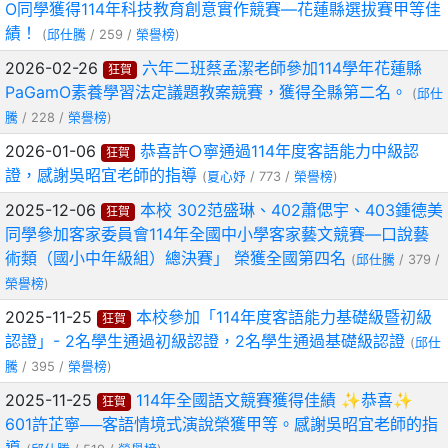
O同學獲得114年科技教育創意實作競賽—花蓮縣選拔賽甲等佳
績！
(
邱仕騰
/ 259 /
榮譽榜
)
2026-02-26
六年二班蔡孟潔老師參加114學年花蓮縣
狂賀
PaGamO素養學習法定議題教案競賽，獲得全縣第二名。
(
邱仕
騰
/ 228 /
榮譽榜
)
2026-01-06
恭喜許○寧通過114年度客語能力中級認
狂賀
證，感謝吳昭宜老師的指導
(
夏心妤
/ 773 /
榮譽榜
)
2025-12-06
本校 302范盛琳、402蕭偲宇、403鍾德美
狂賀
同學參加客家委員會114年全國中小學客家藝文競賽—口說藝
術類（國小中年級組）總決賽」 榮獲全國第四名
(
邱仕騰
/ 379 /
榮譽榜
)
2025-11-25
本校參加「114年度客語能力基礎級暨初級
狂賀
認證」- 2名學生通過初級認證，2名學生通過基礎級認證
(
邱仕
騰
/ 395 /
榮譽榜
)
2025-11-25
114年全國語文競賽獲得佳績 ✨恭喜✨
狂賀
601許芷寧──客語情境式演說榮獲甲等。感謝吳昭宜老師的指