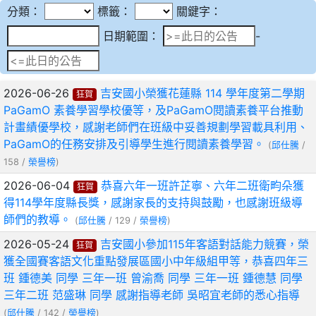
分類：
標籤：
關鍵字：
日期範圍：
日期範圍：
-
2026-06-26
吉安國小榮獲花蓮縣 114 學年度第二學期
狂賀
PaGamO 素養學習學校優等，及PaGamO閱讀素養平台推動
計畫績優學校，感謝老師們在班級中妥善規劃學習載具利用、
PaGamO的任務安排及引導學生進行閱讀素養學習。
(
邱仕騰
/
158 /
榮譽榜
)
2026-06-04
恭喜六年一班許芷寧、六年二班衛畇朵獲
狂賀
得114學年度縣長獎，感謝家長的支持與鼓勵，也感謝班級導
師們的教導。
(
邱仕騰
/ 129 /
榮譽榜
)
2026-05-24
吉安國小參加115年客語對話能力競賽，榮
狂賀
獲全國賽客語文化重點發展區國小中年級組甲等，恭喜四年三
班 鍾德美 同學 三年一班 曾渝喬 同學 三年一班 鍾德慧 同學
三年二班 范盛琳 同學 感謝指導老師 吳昭宜老師的悉心指導
(
邱仕騰
/ 142 /
榮譽榜
)