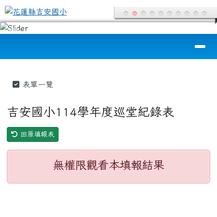
花蓮縣吉安國小
跳至主內容區
導覽列
頁尾區域
主內容區域
表單一覽
吉安國小114學年度巡堂紀錄表
回原填報表
無權限觀看本填報結果
左邊區域內容