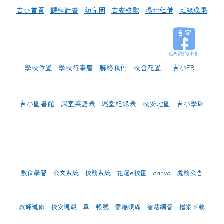
吉小首頁
課程計畫
幼兒園
吉安校歌
場地租借
班級成果
學校位置
學校行事曆
聯絡我們
校舍配置
吉小FB
吉小圖書館
課室英語表
巡堂紀錄表
校安地圖
吉小學區
數位學習
公文系統
校務系統
花蓮e校園
canva
處務公告
教師進修
校安通報
單一帳號
雲端硬碟
智慧網管
檔案下載