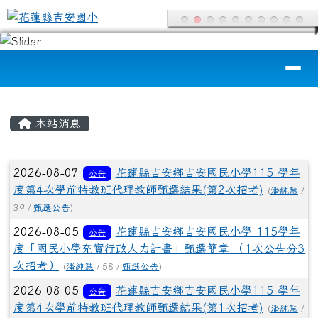
花蓮縣吉安國小
跳至主內容區
導覽列
頁尾區域
主內容區域
本站消息
文章列表
2026-08-07
花蓮縣吉安鄉吉安國民小學115 學年
公告
度第4次學前特教班代理教師甄選結果(第2次招考)
(
潘純慧
/
39 /
甄選公告
)
2026-08-05
花蓮縣吉安鄉吉安國民小學 115學年
公告
度「國民小學充實行政人力計畫」甄選簡章 （1次公告分3
次招考）
(
潘純慧
/ 58 /
甄選公告
)
2026-08-05
花蓮縣吉安鄉吉安國民小學115 學年
公告
度第4次學前特教班代理教師甄選結果(第1次招考)
(
潘純慧
/