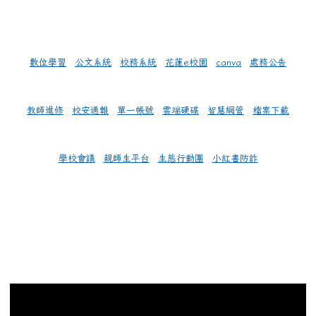
數位學習
公文系統
校務系統
花蓮e校園
canva
處務公告
教師進修
校安通報
單一帳號
雲端硬碟
智慧網管
檔案下載
學校會議
親師生平台
生態行動團
小紅書防詐