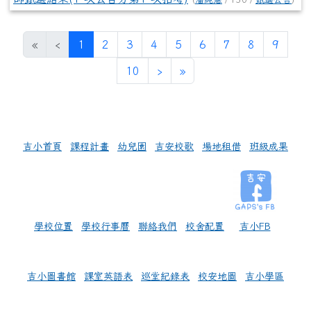
(目前頁次)
«
‹
1
2
3
4
5
6
7
8
9
下一頁
最後頁
10
›
»
左邊區域內容
吉小首頁
課程計畫
幼兒園
吉安校歌
場地租借
班級成果
學校位置
學校行事曆
聯絡我們
校舍配置
吉小FB
吉小圖書館
課室英語表
巡堂紀錄表
校安地圖
吉小學區