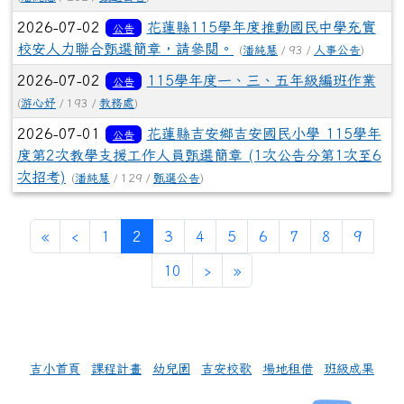
2026-07-02
花蓮縣115學年度推動國民中學充實
公告
校安人力聯合甄選簡章，請參閱。
(
潘純慧
/ 93 /
人事公告
)
2026-07-02
115學年度一、三、五年級編班作業
公告
(
游心妤
/ 193 /
教務處
)
2026-07-01
花蓮縣吉安鄉吉安國民小學 115學年
公告
度第2次教學支援工作人員甄選簡章 (1次公告分第1次至6
次招考)
(
潘純慧
/ 129 /
甄選公告
)
第一頁
上一頁
(目前頁次)
«
‹
1
2
3
4
5
6
7
8
9
下一頁
最後頁
10
›
»
左邊區域內容
吉小首頁
課程計畫
幼兒園
吉安校歌
場地租借
班級成果