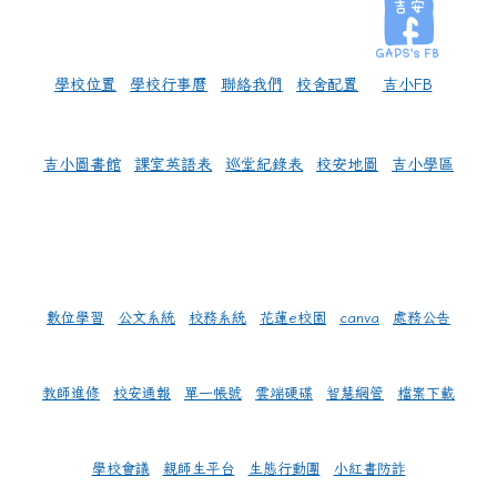
學校位置
學校行事曆
聯絡我們
校舍配置
吉小FB
吉小圖書館
課室英語表
巡堂紀錄表
校安地圖
吉小學區
數位學習
公文系統
校務系統
花蓮e校園
canva
處務公告
教師進修
校安通報
單一帳號
雲端硬碟
智慧網管
檔案下載
學校會議
親師生平台
生態行動團
小紅書防詐