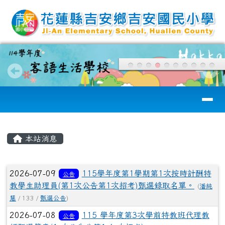
花蓮縣吉安國小
跳至主內容區
導覽列
頁尾區域
主內容區域
本站消息
文章列表
2026-07-09
115學年度第1學期第1次按時計酬特
公告
教學生助理員(第1次公告第1次招考)甄選錄取名單。
(
潘純
慧
/ 133 /
甄選公告
)
2026-07-08
115 學年度第3次學前特教班代理教
公告