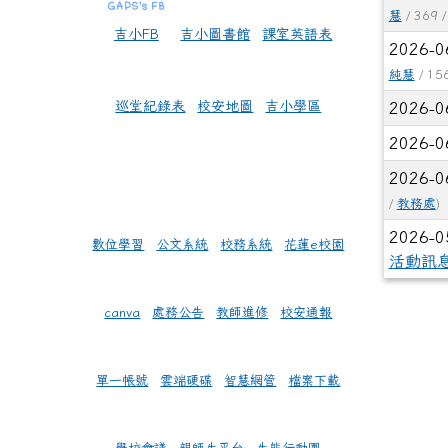
慧
/ 369 
吉小FB
吉小圖書館
課室英語表
2026-0
純慧
/ 15
巡堂紀錄表
校安地圖
吉小學區
2026-0
2026-0
2026-0
/
教務處
)
2026-0
數位學習
公文系統
校務系統
花蓮e校園
活動訊
canva
處務公告
教師進修
校安通報
單一帳號
雲端硬碟
智慧網管
檔案下載