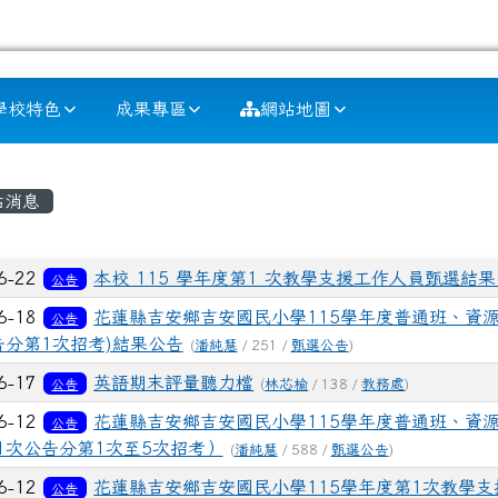
學校特色
成果專區
網站地圖
容區域
站消息
列表
6-22
本校 115 學年度第1 次教學支援工作人員甄選結果(
公告
6-18
花蓮縣吉安鄉吉安國民小學115學年度普通班、資
公告
告分第1次招考)結果公告
(
潘純慧
/ 251 /
甄選公告
)
6-17
英語期末評量聽力檔
公告
(
林芯榆
/ 138 /
教務處
)
6-12
花蓮縣吉安鄉吉安國民小學115學年度普通班、資
公告
1次公告分第1次至5次招考）
(
潘純慧
/ 588 /
甄選公告
)
6-12
花蓮縣吉安鄉吉安國民小學115學年度第1次教學支
公告