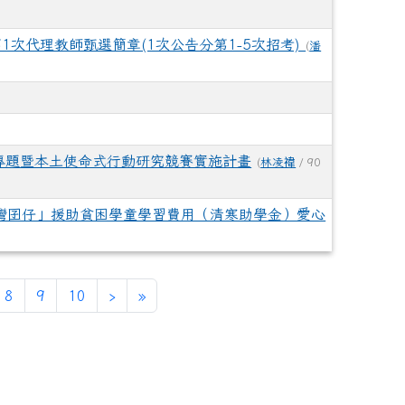
1次代理教師甄選簡章(1次公告分第1-5次招考)
(
潘
文專題暨本土使命式行動研究競賽實施計畫
(
林凌禕
/ 90
灣囝仔」援助貧困學童學習費用（清寒助學金）愛心
下一頁
最後頁
8
9
10
›
»