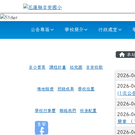
跳至主內容區
花蓮縣吉安國小
導覽列
公告專區
學校簡介
行政處室
頁尾區域
左邊區域內容
主內
本
吉小首頁
課程計畫
幼兒園
吉安校歌
文章
2026-0
2026-0
場地租借
班級成果
學校位置
(1次公
2026-0
學校行事曆
聯絡我們
校舍配置
2026-0
簡章 （
2026-0