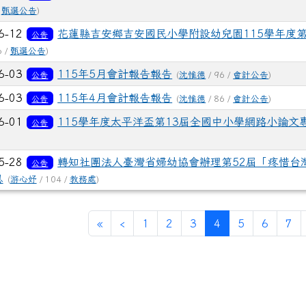
/
甄選公告
)
6-12
花蓮縣吉安鄉吉安國民小學附設幼兒園115學年度第
公告
6 /
甄選公告
)
6-03
115年5月會計報告報告
公告
(
沈惟德
/ 96 /
會計公告
)
6-03
115年4月會計報告報告
公告
(
沈惟德
/ 86 /
會計公告
)
6-01
115學年度太平洋盃第13屆全國中小學網路小論
公告
5-28
轉知社團法人臺灣省婦幼協會辦理第52屆「疼惜台
公告
息
(
游心妤
/ 104 /
教務處
)
第一頁
上一頁
(目前頁次)
«
‹
1
2
3
4
5
6
7