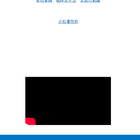
學校會議
親師生平台
生態行動團
小紅書防詐