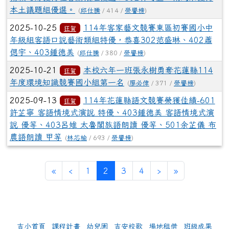
本土議題組優選。
(
邱仕騰
/ 414 /
榮譽榜
)
2025-10-25
114年客家藝文競賽東區初賽國小中
狂賀
年級組客語口說藝術類組特優，恭喜302范盛琳、402蕭
偲宇、403鍾德美
(
邱仕騰
/ 380 /
榮譽榜
)
2025-10-21
本校六年一班張永樹勇奪花蓮縣114
狂賀
年度環境知識競賽國小組第一名
(
廖必偉
/ 371 /
榮譽榜
)
2025-09-13
114年花蓮縣語文競賽榮獲佳績-601
狂賀
許芷寧 客語情境式演說 特優、403鍾德美 客語情境式演
說 優等、403呂雉 太魯閣族語朗讀 優等、501余芷儀 布
農語朗讀 甲等
(
林芯榆
/ 693 /
榮譽榜
)
第一頁
上一頁
(目前頁次)
下一頁
最後頁
«
‹
1
2
3
4
›
»
左邊區域內容
吉小首頁
課程計畫
幼兒園
吉安校歌
場地租借
班級成果