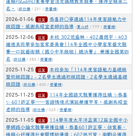
蓮縣PaGamO素養學習法定議題教案競賽，獲得全縣第二
名。
(
邱仕騰
/ 231 /
榮譽榜
)
2026-01-06
恭喜許○寧通過114年度客語能力中
狂賀
級認證，感謝吳昭宜老師的指導
(
夏心妤
/ 777 /
榮譽榜
)
2025-12-06
本校 302范盛琳、402蕭偲宇、403
狂賀
鍾德美同學參加客家委員會114年全國中小學客家藝文競
賽—口說藝術類（國小中年級組）總決賽」 榮獲全國第四
名
(
邱仕騰
/ 383 /
榮譽榜
)
2025-11-25
本校參加「114年度客語能力基礎級
狂賀
暨初級認證」- 2名學生通過初級認證，2名學生通過基礎
級認證
(
邱仕騰
/ 400 /
榮譽榜
)
2025-11-25
114年全國語文競賽獲得佳績 ✨恭喜
狂賀
✨ 601許芷寧──客語情境式演說榮獲甲等。感謝吳昭宜
老師的指導
(
邱仕騰
/ 523 /
榮譽榜
)
2025-11-05
114學年度太平洋盃第12屆全國中小
狂賀
學網路小論文競賽榮獲佳績，恭喜601許芷寧、徐紫蕎、
楊賴心妤獲得社會關懷組優選；602林可萱、衛畇朵獲得