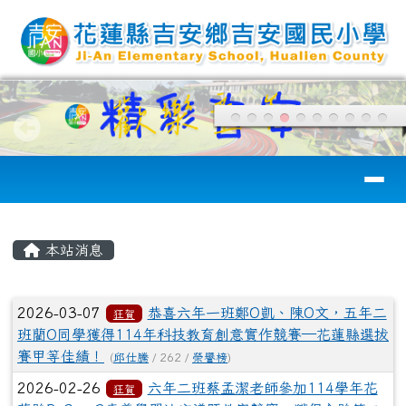
花蓮縣吉安國小
跳至主內容區
導覽列
頁尾區域
主內容區域
本站消息
文章列表
2026-03-07
恭喜六年一班鄭O凱、陳O文，五年二
狂賀
班藺O同學獲得114年科技教育創意實作競賽—花蓮縣選拔
賽甲等佳績！
(
邱仕騰
/ 262 /
榮譽榜
)
2026-02-26
六年二班蔡孟潔老師參加114學年花
狂賀