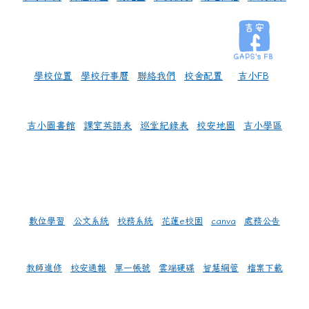
學校位置
學校行事曆
聯絡我們
校舍配置
吉小FB
吉小圖書館
課室英語表
巡堂紀錄表
校安地圖
吉小學區
數位學習
公文系統
校務系統
花蓮e校園
canva
處務公告
教師進修
校安通報
單一帳號
雲端硬碟
智慧網管
檔案下載