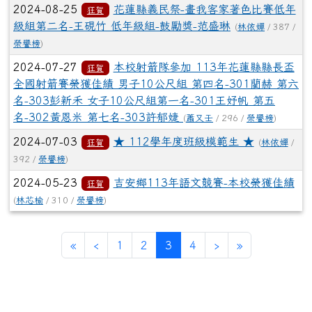
2024-08-25
花蓮縣義民祭-畫我客家著色比賽低年
狂賀
級組第二名-王硯竹 低年級組-鼓勵獎-范盛琳
(
林依嬋
/ 387 /
榮譽榜
)
2024-07-27
本校射箭隊參加 113年花蓮縣縣長盃
狂賀
全國射箭賽榮獲佳績 男子10公尺組 第四名-301藺赫 第六
名-303彭新禾 女子10公尺組第一名-301王妤帆 第五
名-302黃恩米 第七名-303許郁婕
(
蕭又壬
/ 296 /
榮譽榜
)
2024-07-03
★ 112學年度班級模範生 ★
狂賀
(
林依嬋
/
392 /
榮譽榜
)
2024-05-23
吉安鄉113年語文競賽-本校榮獲佳績
狂賀
(
林芯榆
/ 310 /
榮譽榜
)
第一頁
上一頁
(目前頁次)
下一頁
最後頁
«
‹
1
2
3
4
›
»
左邊區域內容