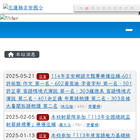
花蓮縣吉安國小
跳至主內容區
導覽列
頁尾區域
主內容區域
本站消息
文章列表
2025-05-21
114年吉安鄉語文競賽榮獲佳績-601
狂賀
許祐甄 作文 第一名、602黃恩迪 字音字形 第一名、501
許芷寧 客語情境式演說 第一名、303鍾德美 客語情境式
演說 第二名、401余芷儀 布農語朗讀 第二名、303呂雉
太魯閣族語朗讀 第二名
(
林芯榆
/ 450 /
榮譽榜
)
2025-02-05
本校射箭隊參加「113年全國總統盃
狂賀
射箭錦標賽」榮獲佳績
(
蕭又壬
/ 781 /
榮譽榜
)
2025-01-13
本校參加「113年度客語能力基礎級
狂賀