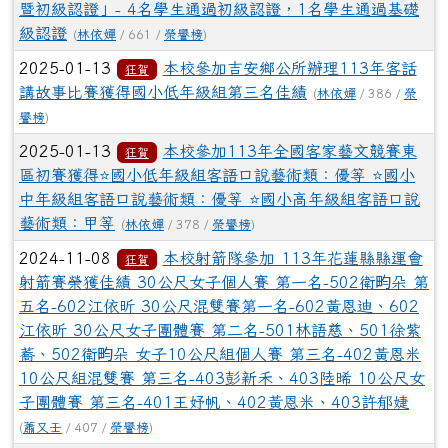
暨初級認證」- 4名學生通過初級認證，1名學生通過基礎
級認證
(
林依嬋
/ 661 /
榮譽榜
)
2025-01-13
本校參加吉安鄉公所辦理113年客話
狂賀
講故事比賽獲得國小低年級組第三名佳績
(
林依嬋
/ 386 /
榮
譽榜
)
2025-01-13
本校參加113年全國客家藝文競賽東
狂賀
區初賽獲得⭐️國小低年級組客語口說藝術類：優等 ⭐️國小
中年級組客語口說藝術類：優等 ⭐️國小高年級組客語口說
藝術類：甲等
(
林依嬋
/ 378 /
榮譽榜
)
2024-11-08
本校射箭隊參加 113年花蓮縣縣運會
狂賀
射箭賽榮獲佳績 30公尺女子個人賽 第一名-502衛畇朵 第
五名-602江依昕 30公尺混雙賽第一名-602黃恩迪、602
江依昕 30公尺女子團體賽 第二名-501林語慈、501徐紫
蕎、502衛畇朵 女子10公尺組個人賽 第三名-402黃恩米
10公尺組混雙賽 第三名-403彭新禾、403陸晞 10公尺女
子團體賽 第三名-401王妤帆、402黃恩米、403許郁婕
(
蕭又壬
/ 407 /
榮譽榜
)