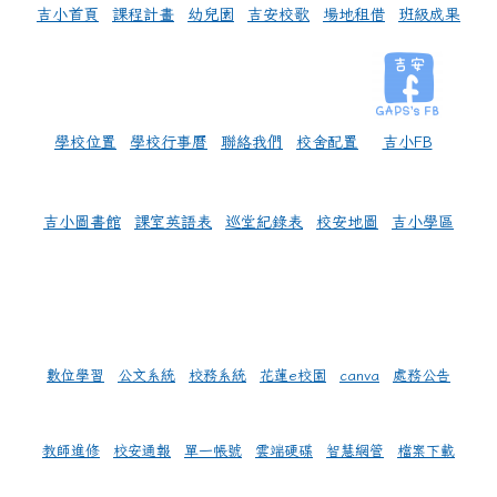
吉小首頁
課程計畫
幼兒園
吉安校歌
場地租借
班級成果
學校位置
學校行事曆
聯絡我們
校舍配置
吉小FB
吉小圖書館
課室英語表
巡堂紀錄表
校安地圖
吉小學區
數位學習
公文系統
校務系統
花蓮e校園
canva
處務公告
教師進修
校安通報
單一帳號
雲端硬碟
智慧網管
檔案下載