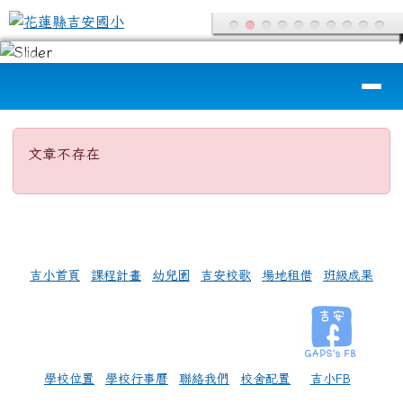
花蓮縣吉安國小
跳至主內容區
導覽列
頁尾區域
主內容區域
文章不存在
文章不存在
左邊區域內容
吉小首頁
課程計畫
幼兒園
吉安校歌
場地租借
班級成果
學校位置
學校行事曆
聯絡我們
校舍配置
吉小FB