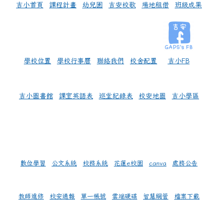
吉小首頁
課程計畫
幼兒園
吉安校歌
場地租借
班級成果
學校位置
學校行事曆
聯絡我們
校舍配置
吉小FB
吉小圖書館
課室英語表
巡堂紀錄表
校安地圖
吉小學區
數位學習
公文系統
校務系統
花蓮e校園
canva
處務公告
教師進修
校安通報
單一帳號
雲端硬碟
智慧網管
檔案下載