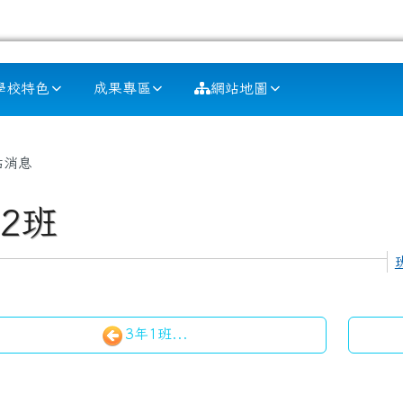
學校特色
成果專區
網站地圖
容區域
站消息
2班
 heading
3年1班...