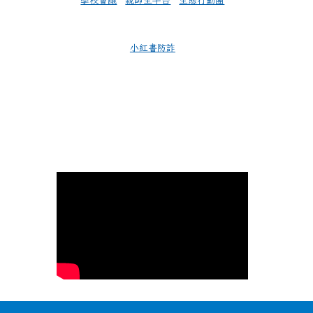
學校會議
親師生平台
生態行動團
小紅書防詐