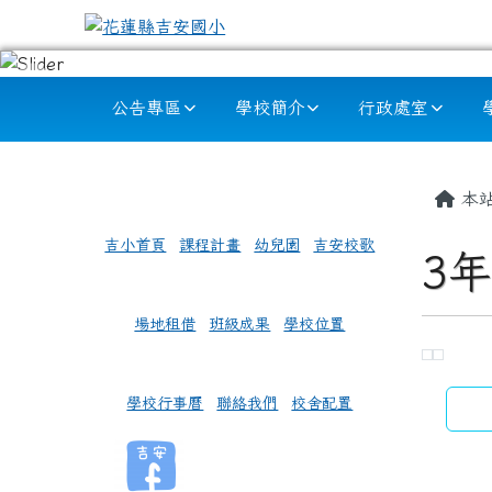
跳至主內容區
花蓮縣吉安國小
導覽列
公告專區
學校簡介
行政處室
頁尾區域
左邊區域內容
主內
本
吉小首頁
課程計畫
幼兒園
吉安校歌
3年
場地租借
班級成果
學校位置
empty
學校行事曆
聯絡我們
校舍配置