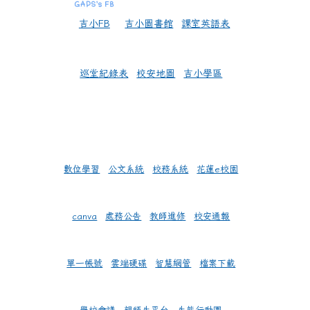
吉小FB
吉小圖書館
課室英語表
巡堂紀錄表
校安地圖
吉小學區
數位學習
公文系統
校務系統
花蓮e校園
canva
處務公告
教師進修
校安通報
單一帳號
雲端硬碟
智慧網管
檔案下載