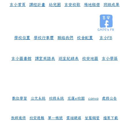
吉小首頁
課程計畫
幼兒園
吉安校歌
場地租借
班級成果
學校位置
學校行事曆
聯絡我們
校舍配置
吉小FB
吉小圖書館
課室英語表
巡堂紀錄表
校安地圖
吉小學區
數位學習
公文系統
校務系統
花蓮e校園
canva
處務公告
教師進修
校安通報
單一帳號
雲端硬碟
智慧網管
檔案下載