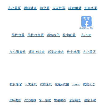
吉小首頁
課程計畫
幼兒園
吉安校歌
場地租借
班級成果
學校位置
學校行事曆
聯絡我們
校舍配置
吉小FB
吉小圖書館
課室英語表
巡堂紀錄表
校安地圖
吉小學區
數位學習
公文系統
校務系統
花蓮e校園
canva
處務公告
教師進修
校安通報
單一帳號
雲端硬碟
智慧網管
檔案下載