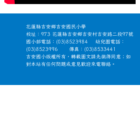
頁尾區域內容
花蓮縣吉安鄉吉安國民小學
校址：973 花蓮縣吉安鄉吉安村吉安路二段97號
國小部電話：(03)8523984 幼兒園電話：
(03)8523996 傳真：(03)8533441
吉安國小版權所有，轉載圖文請先徵得同意；如
對本站有任何問題或意見歡迎來電聯絡。