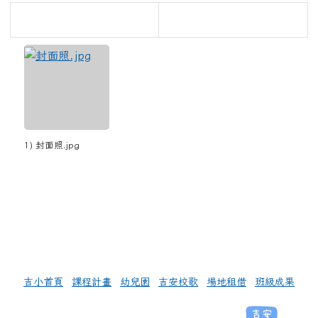
1) 封面照.jpg
左邊區域內容
吉小首頁
課程計畫
幼兒園
吉安校歌
場地租借
班級成果