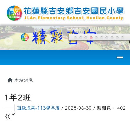
花蓮縣吉安國小
跳至主內容區
導覽列
頁尾區域
主內容區域
本站消息
1年2班
班級成果-113學年度
/ 2025-06-30 / 點閱數： 402
ㄍˇ