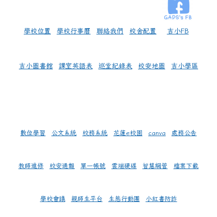
學校位置
學校行事曆
聯絡我們
校舍配置
吉小FB
吉小圖書館
課室英語表
巡堂紀錄表
校安地圖
吉小學區
數位學習
公文系統
校務系統
花蓮e校園
canva
處務公告
教師進修
校安通報
單一帳號
雲端硬碟
智慧網管
檔案下載
學校會議
親師生平台
生態行動團
小紅書防詐