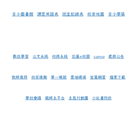
吉小圖書館
課室英語表
巡堂紀錄表
校安地圖
吉小學區
數位學習
公文系統
校務系統
花蓮e校園
canva
處務公告
教師進修
校安通報
單一帳號
雲端硬碟
智慧網管
檔案下載
學校會議
親師生平台
生態行動團
小紅書防詐