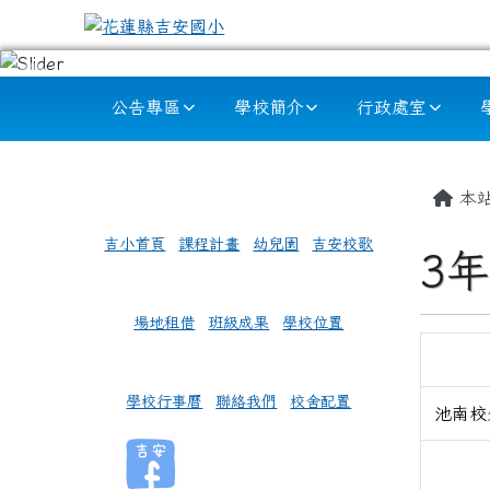
跳至主內容區
花蓮縣吉安國小
導覽列
公告專區
學校簡介
行政處室
頁尾區域
左邊區域內容
主內
本
吉小首頁
課程計畫
幼兒園
吉安校歌
3年
場地租借
班級成果
學校位置
學校行事曆
聯絡我們
校舍配置
池南校