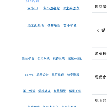
國語課
吉小FB
吉小圖書館
課室英語表
巡堂紀錄表
校安地圖
吉小學區
18 響
漁會校
數位學習
公文系統
校務系統
花蓮e校園
canva
處務公告
教師進修
校安通報
運動會
單一帳號
雲端硬碟
智慧網管
檔案下載
聰明的