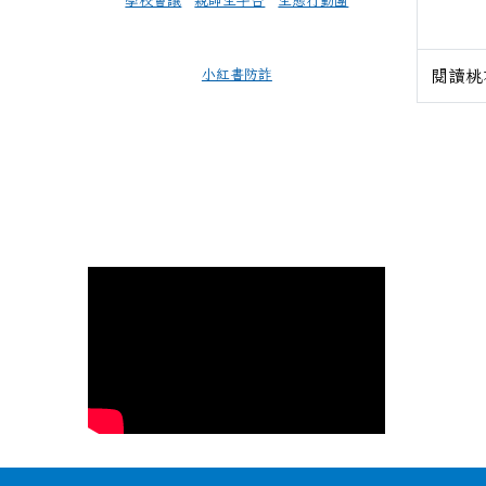
學校會議
親師生平台
生態行動團
小紅書防詐
閱讀桃