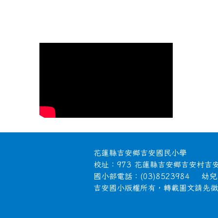
頁尾區域內容
花蓮縣吉安鄉吉安國民小學
校址：973 花蓮縣吉安鄉吉安村吉
國小部電話：(03)8523984 幼兒園
吉安國小版權所有，轉載圖文請先