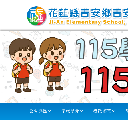
跳至主內容區
花蓮縣吉安國小
導覽列
公告專區
學校簡介
行政處室