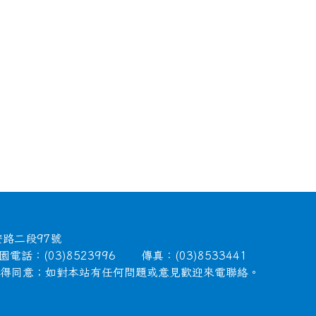
安路二段97號
電話：(03)8523996 傳真：(03)8533441
徵得同意；如對本站有任何問題或意見歡迎來電聯絡。