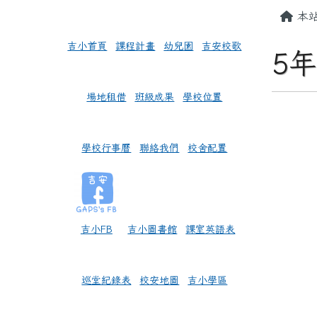
頁尾區域
左邊區域內容
主內
本
吉小首頁
課程計畫
幼兒園
吉安校歌
5年
場地租借
班級成果
學校位置
學校行事曆
聯絡我們
校舍配置
吉小FB
吉小圖書館
課室英語表
巡堂紀錄表
校安地圖
吉小學區