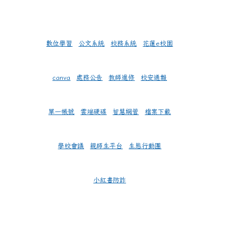
數位學習
公文系統
校務系統
花蓮e校園
canva
處務公告
教師進修
校安通報
單一帳號
雲端硬碟
智慧網管
檔案下載
學校會議
親師生平台
生態行動團
小紅書防詐