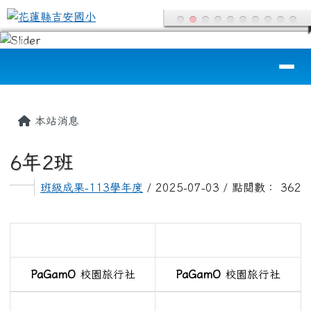
花蓮縣吉安國小
跳至主內容區
導覽列
頁尾區域
主內容區域
本站消息
6年2班
班級成果-113學年度
/ 2025-07-03 / 點閱數： 362
empty head
PaGamO
校園旅行社
PaGamO
校園旅行社