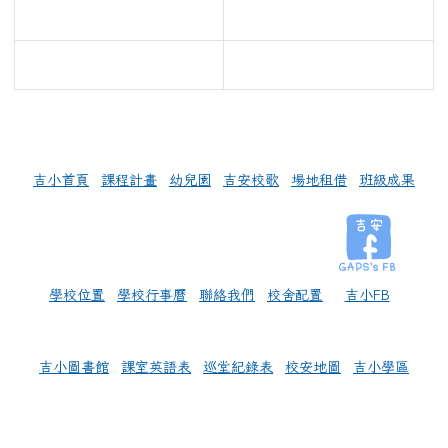
link to https://www.gaps.hlc.edu.tw/upload
左邊區域內容
吉小首頁
課程計畫
幼兒園
吉安校歌
場地租借
班級成果
學校位置
學校行事曆
聯絡我們
校舍配置
吉小FB
吉小圖書館
課室英語表
巡堂紀錄表
校安地圖
吉小學區