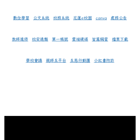
數位學習
公文系統
校務系統
花蓮e校園
canva
處務公告
教師進修
校安通報
單一帳號
雲端硬碟
智慧網管
檔案下載
學校會議
親師生平台
生態行動團
小紅書防詐