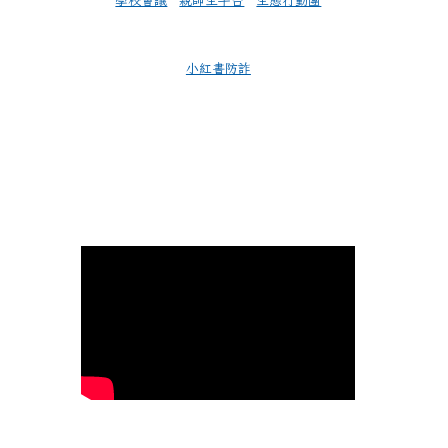
學校會議
親師生平台
生態行動團
小紅書防詐