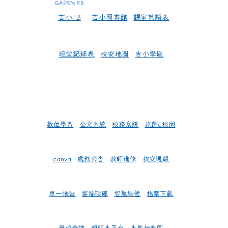
吉小FB
吉小圖書館
課室英語表
巡堂紀錄表
校安地圖
吉小學區
數位學習
公文系統
校務系統
花蓮e校園
canva
處務公告
教師進修
校安通報
單一帳號
雲端硬碟
智慧網管
檔案下載