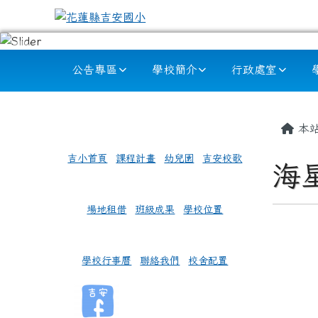
跳至主內容區
花蓮縣吉安國小
導覽列
公告專區
學校簡介
行政處室
頁尾區域
左邊區域內容
主內
本
吉小首頁
課程計畫
幼兒園
吉安校歌
海
場地租借
班級成果
學校位置
學校行事曆
聯絡我們
校舍配置