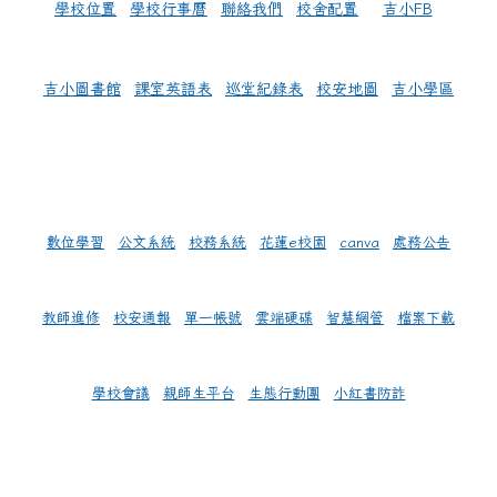
學校位置
學校行事曆
聯絡我們
校舍配置
吉小FB
吉小圖書館
課室英語表
巡堂紀錄表
校安地圖
吉小學區
數位學習
公文系統
校務系統
花蓮e校園
canva
處務公告
教師進修
校安通報
單一帳號
雲端硬碟
智慧網管
檔案下載
學校會議
親師生平台
生態行動團
小紅書防詐