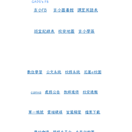
吉小FB
吉小圖書館
課室英語表
巡堂紀錄表
校安地圖
吉小學區
數位學習
公文系統
校務系統
花蓮e校園
canva
處務公告
教師進修
校安通報
單一帳號
雲端硬碟
智慧網管
檔案下載