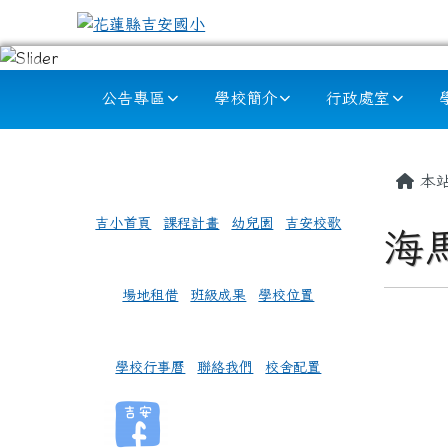
跳至主內容區
花蓮縣吉安國小
導覽列
公告專區
學校簡介
行政處室
頁尾區域
左邊區域內容
主內
本
吉小首頁
課程計畫
幼兒園
吉安校歌
海
場地租借
班級成果
學校位置
學校行事曆
聯絡我們
校舍配置