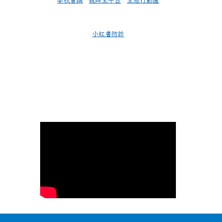
學校會議
親師生平台
生態行動團
小紅書防詐