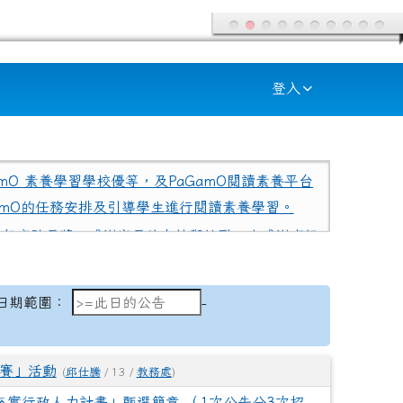
登入
amO 素養學習學校優等，及PaGamO閱讀素養平台
amO的任務安排及引導學生進行閱讀素養學習。
學年度縣長獎，感謝家長的支持與鼓勵，也感謝班級
國賽客語文化重點發展區國小中年級組甲等，恭喜四
日期範圍：
日期範圍：
-
年二班 范盛琳 同學 感謝指導老師 吳昭宜老師的悉心
客語情境式演說 第一名、403鍾德美──客語情境
競賽」活動
(
邱仕騰
/ 13 /
教務處
)
語朗讀 第二名、501余芷儀──布農語朗讀 第二
充實行政人力計畫」甄選簡章 （1次公告分3次招