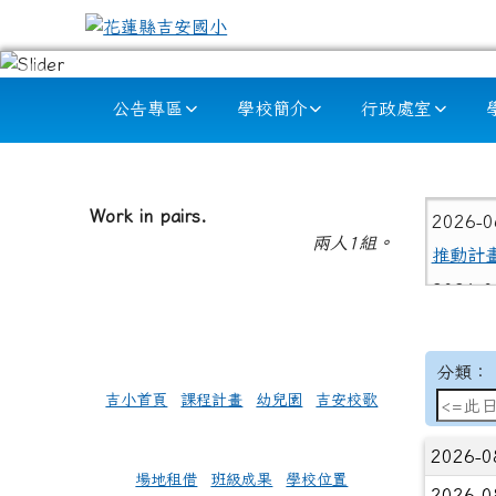
跳至主內容區
花蓮縣吉安國小
導覽列
公告專區
學校簡介
行政處室
頁尾區域
左邊區域內容
上中
2026-
Work in pairs.
兩人1組。
推動計
2026-
導師們
2026-
分類：
年三班 
吉小首頁
課程計畫
幼兒園
吉安校歌
指導
2026-
2026-0
式演說 
場地租借
班級成果
學校位置
2026-0