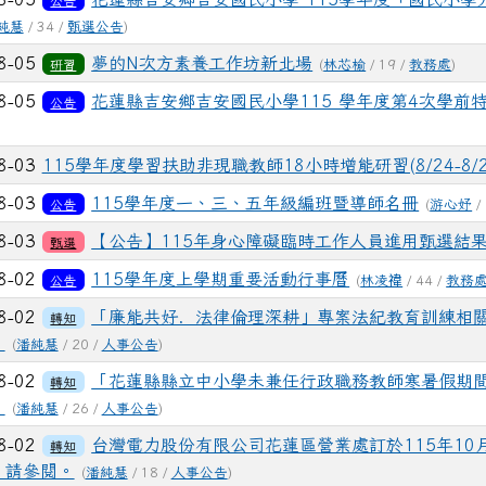
公告
2方柏崴──字音字形 第三名
純慧
/ 34 /
甄選公告
)
04-25
恭喜一年2班高O芯、一年3班謝O妍 代表吉安國小
狂賀
8-05
夢的N次方素養工作坊新北場
研習
(
林芯榆
/ 19 /
教務處
)
Tell競賽獲得特優!感謝郭宜惠老師的指導
8-05
花蓮縣吉安鄉吉安國民小學115 學年度第4次學前
公告
04-24
恭喜六年二班、五年二班獲得2-3月PaGamO
狂賀
導及同學們的踴躍參與。
8-03
115學年度學習扶助非現職教師18小時增能研習(8/24-8/
03-27
恭喜402王家榆同學，參加花蓮縣東海岸扶輪社(
狂賀
8-03
115學年度一、三、五年級編班暨導師名冊
公告
(
游心妤
/
06-26
吉安國小榮獲花蓮縣 114 學年度第二學期 PaG
狂賀
8-03
【公告】115年身心障礙臨時工作人員進用甄選結果
甄選
畫績優學校，感謝老師們在班級中妥善規劃學習載具利用、PaG
8-02
115學年度上學期重要活動行事曆
06-04
恭喜六年一班許芷寧、六年二班衛畇朵獲得114
公告
(
林凌禕
/ 44 /
教務
狂賀
的教導。
8-02
「廉能共好．法律倫理深耕」專案法紀教育訓練相
轉知
。
(
潘純慧
/ 20 /
人事公告
)
05-24
吉安國小參加115年客語對話能力競賽，榮獲全
狂賀
鍾德美 同學 三年一班 曾渝喬 同學 三年一班 鍾德慧 同學 三
8-02
「花蓮縣縣立中小學未兼任行政職務教師寒暑假期
轉知
。
(
潘純慧
/ 26 /
人事公告
)
05-20
115年吉安鄉語文競賽榮獲佳績-601許芷寧──
狂賀
8-02
台灣電力股份有限公司花蓮區營業處訂於115年1
轉知
第二名、302范盛琳──客語朗讀 第一名、403呂雉──太魯閣
，請參閱。
(
潘純慧
/ 18 /
人事公告
)