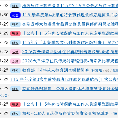
2方柏崴──字音字形 第三名
8-02
檢送原住民族委員會115年7月9日公告之原住民
轉知
04-25
恭喜一年2班高O芯、一年3班謝O妍 代表吉安國小
狂賀
7-30
115 學年度第4次學前特教班代理教師甄選簡章(1次
公告
Tell競賽獲得特優!感謝郭宜惠老師的指導
7-29
有關函轉大陸委員會函釋公務員留職停薪期間赴陸
轉知
04-24
恭喜六年二班、五年二班獲得2-3月PaGamO
狂賀
7-29
【公告】115年身心障礙臨時工作人員進用甄選結果
甄選
導及同學們的踴躍參與。
7-28
115年度「太魯閣族文化刊物製作出版計畫」-第2
03-27
恭喜402王家榆同學，參加花蓮縣東海岸扶輪社(
轉知
狂賀
7-28
2026萬榮鄉鄉長盃原住民傳統射箭邀請賽-報名簡
活動
7-28
2026太平洋原住民傳統射箭巡迴賽-簡章及比賽規
活動
7-27
教育部114年成人教育調查機構問卷
轉知
(
林凌禕
/ 65 /
教
7-27
115 學年度第3次學前特教班代理教師甄選結果(1 次公告
7-27
有關銓敘部建置「公務人員退休所得重審後實發金
轉知
事公告
)
7-27
【公告】115年身心障礙臨時工作人員進用甄選結果
甄選
7-27
轉知~公務人員退休所得重審後實發金額試算器，請
轉知