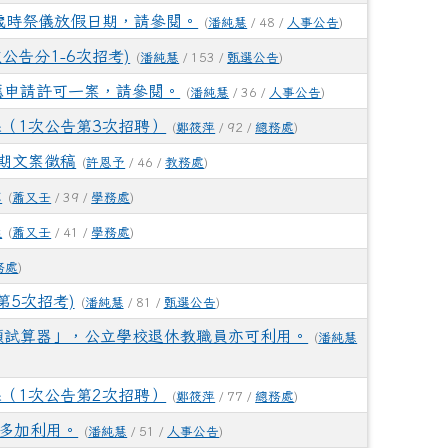
族歲時祭儀放假日期，請參閱。
(
潘純慧
/ 48 /
人事公告
)
參加114學年度花蓮縣國小低年級英語口說-Show
公告分1-6次招考)
(
潘純慧
/ 153 /
甄選公告
)
應申請許可一案，請參閱。
(
潘純慧
/ 36 /
人事公告
)
花蓮「素養達人風雲榜」，感謝蔡孟潔老師、陳琬倩老
（1次公告第3次招聘）
(
鄭筱萍
/ 92 /
總務處
)
7期文案徵稿
看見東海岸之美繪畫比賽)榮獲國小組 佳作！
(
許恩予
/ 46 /
教務處
)
章
(
蕭又壬
/ 39 /
學務處
)
程
(
蕭又壬
/ 41 /
學務處
)
務處
)
第5次招考)
(
潘純慧
/ 81 /
甄選公告
)
額試算器」，公立學校退休教職員亦可利用。
(
潘純慧
（1次公告第2次招聘）
(
鄭筱萍
/ 77 /
總務處
)
多加利用。
(
潘純慧
/ 51 /
人事公告
)