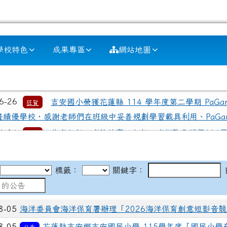
學校特色
成果專區
網站地圖
區域內容
06-26
吉安國小榮獲花蓮縣 114 學年度第二學期 PaG
狂賀
畫績優學校，感謝老師們在班級中妥善規劃學習載具利用、PaG
06-04
恭喜六年一班許芷寧、六年二班衛畇朵獲得114
狂賀
的教導。
05-24
吉安國小參加115年客語對話能力競賽，榮獲全
狂賀
標籤：
關鍵字：
鍾德美 同學 三年一班 曾渝喬 同學 三年一班 鍾德慧 同學 三
05-20
115年吉安鄉語文競賽榮獲佳績-601許芷寧──
狂賀
8-05
海洋委員會海洋保育署辦理「2026海洋保育創意短影音
第二名、302范盛琳──客語朗讀 第一名、403呂雉──太魯閣
8-05
花蓮縣吉安鄉吉安國民小學 115學年度「國民小學