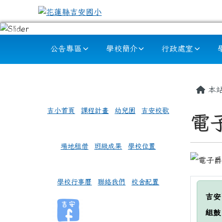
跳至主內容區
花蓮縣吉安國小
導覽列
公告專區
學校簡介
行政處室
頁尾區域
左邊區域內容
主內
本
吉小首頁
課程計畫
幼兒園
吉安校歌
電
場地租借
班級成果
學校位置
學校行事曆
聯絡我們
校舍配置
吉安
組鼓