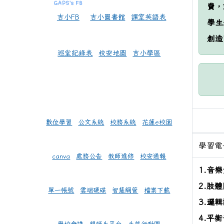
費，
吉小FB
吉小圖書館
課室英語表
學生
創造
巡堂紀錄表
校安地圖
吉小學區
數位學習
公文系統
校務系統
花蓮e校園
學習電
canva
處務公告
教師進修
校安通報
1.音
2.肢
單一帳號
雲端硬碟
智慧網管
檔案下載
3.邏
4.平