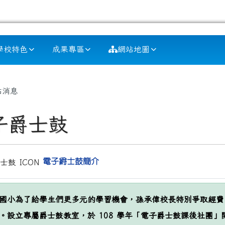
學校特色
成果專區
網站地圖
容區域
站消息
子爵士鼓
電子爵士鼓
簡介
國小為了給學生們更多元的學習
機會，孫承偉校長特別爭取經費，
。設立專屬爵士鼓教室，於 108 學年「電子爵士鼓課後社團