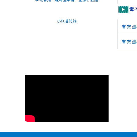
學校會議
親師生平台
生態行動團
電
小紅書防詐
吉安國
吉安國