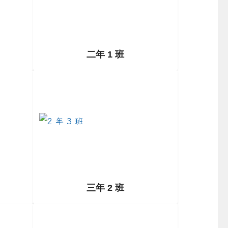
二年 1 班
/class2-2
link to https://example.com/class2-3
三年 2 班
/class3-2
link to https://example.com/class3-3