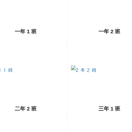
一年 1 班
一年 2 班
to https://example.com/class2-1
link to https://example.com
二年 2 班
三年 1 班
to https://example.com/class3-1
link to https://example.com