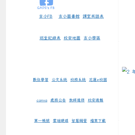
吉小FB
吉小圖書館
課室英語表
巡堂紀錄表
校安地圖
吉小學區
link 
數位學習
公文系統
校務系統
花蓮e校園
canva
處務公告
教師進修
校安通報
單一帳號
雲端硬碟
智慧網管
檔案下載
link 