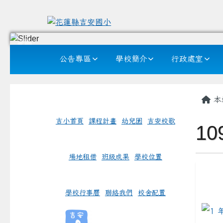
花蓮縣吉安國小
跳至主內容區
導覽列
公告專區
學校簡介
行政處室
頁尾區域
左邊區域內容
主
本
吉小首頁
課程計畫
幼兒園
吉安校歌
1
場地租借
班級成果
學校位置
link 
學校行事曆
聯絡我們
校舍配置