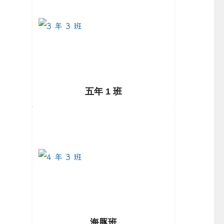
五年 1 班
/class4-2
link to https://example.com/class4-3
海豚班