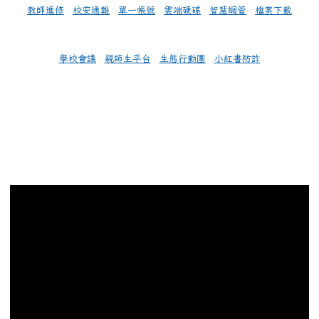
教師進修
校安通報
單一帳號
雲端硬碟
智慧網管
檔案下載
學校會議
親師生平台
生態行動團
小紅書防詐