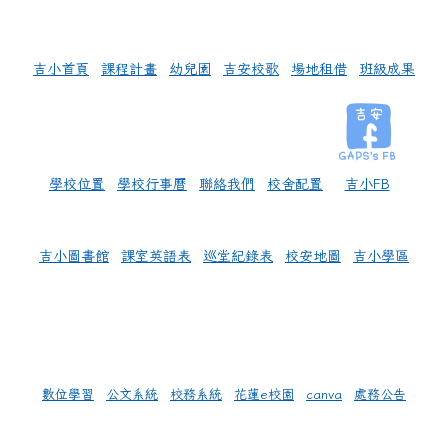
左邊區域內容
吉小首頁
課程計畫
幼兒園
吉安校歌
場地租借
班級成果
學校位置
學校行事曆
聯絡我們
校舍配置
吉小FB
吉小圖書館
課室英語表
巡堂紀錄表
校安地圖
吉小學區
數位學習
公文系統
校務系統
花蓮e校園
canva
處務公告