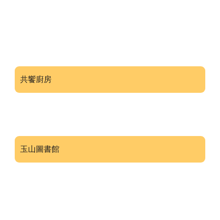
共饗廚房
玉山圖書館