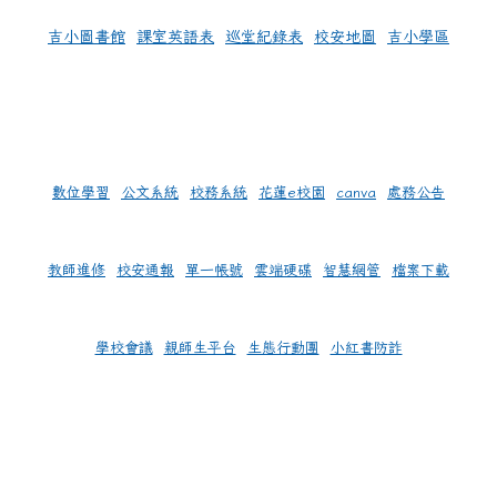
吉小圖書館
課室英語表
巡堂紀錄表
校安地圖
吉小學區
數位學習
公文系統
校務系統
花蓮e校園
canva
處務公告
教師進修
校安通報
單一帳號
雲端硬碟
智慧網管
檔案下載
學校會議
親師生平台
生態行動團
小紅書防詐