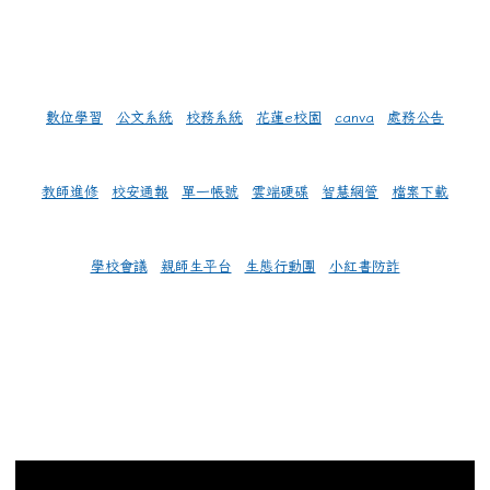
數位學習
公文系統
校務系統
花蓮e校園
canva
處務公告
教師進修
校安通報
單一帳號
雲端硬碟
智慧網管
檔案下載
學校會議
親師生平台
生態行動團
小紅書防詐