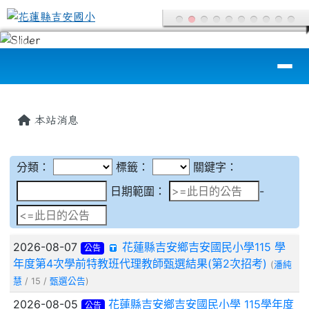
花蓮縣吉安國小
跳至主內容區
導覽列
頁尾區域
主內容區域
本站消息
甄選公告