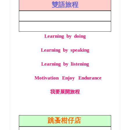
雙語
旅程
Learning by doing
Learning by speaking
Learning by listening
Motivation Enjoy Endurance
我要展開
旅程
跳蚤柑仔店