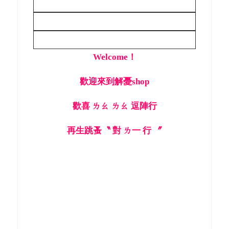
Welcome！
歡迎來到解憂
shop
歡喜 ㄌㄠ ㄌㄠ 逗陣行
再生跳蚤〝 對 ㄌ一 行 〞