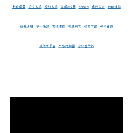
數位學習
公文系統
校務系統
花蓮e校園
canva
處務公告
教師進修
校安通報
單一帳號
雲端硬碟
智慧網管
檔案下載
學校會議
親師生平台
生態行動團
小紅書防詐