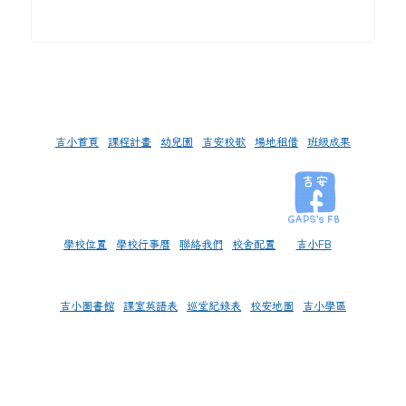
左邊區域內容
吉小首頁
課程計畫
幼兒園
吉安校歌
場地租借
班級成果
學校位置
學校行事曆
聯絡我們
校舍配置
吉小FB
吉小圖書館
課室英語表
巡堂紀錄表
校安地圖
吉小學區