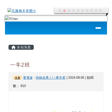
花蓮縣吉安國小
跳至主內容區
導覽列
頁尾區域
主內容區域
本站消息
一年2班
-
| 2024-09-05 | 點閱
管理者
班級成果-111學年度
成果
數： 910