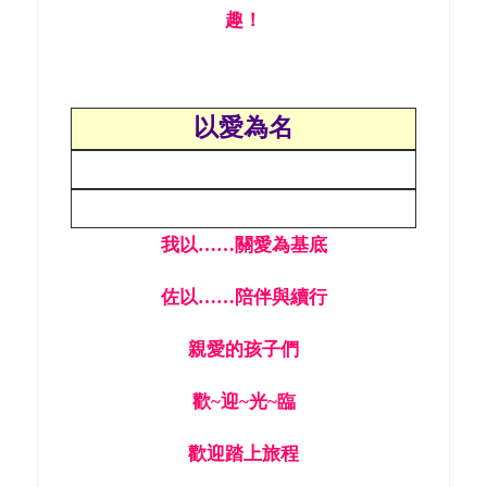
趣！
以愛為名
我以……關愛為基底
佐以……陪伴與續行
親愛的孩子們
歡~迎~光~臨
歡迎踏上
旅程