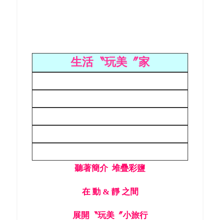
生活〝玩美〞家
聽著簡介 堆疊彩鹽
在 動 & 靜 之間
展開〝玩美〞小旅行