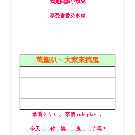
我是閱讀小魚兒
享受書香芬多精
萬聖趴 ~ 大家來搞鬼
拿著ㄍㄟ C 、 來個 role play ，
今天……你，搞……鬼……了嗎 ?