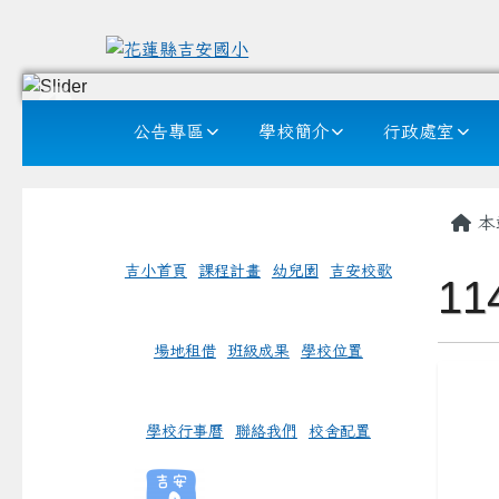
花蓮縣吉安國小
跳至主內容區
導覽列
公告專區
學校簡介
行政處室
頁尾區域
左邊區域內容
主
本
吉小首頁
課程計畫
幼兒園
吉安校歌
1
場地租借
班級成果
學校位置
link 
學校行事曆
聯絡我們
校舍配置