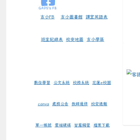
吉小FB
吉小圖書館
課室英語表
巡堂紀錄表
校安地圖
吉小學區
link 
數位學習
公文系統
校務系統
花蓮e校園
canva
處務公告
教師進修
校安通報
單一帳號
雲端硬碟
智慧網管
檔案下載