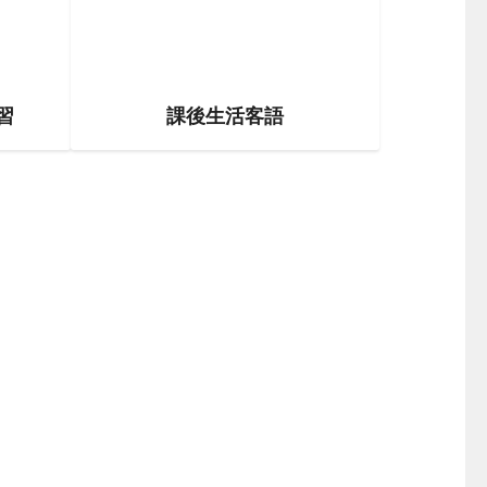
習
課後生活客語
lass5-3
link to https://example.com/class5-3