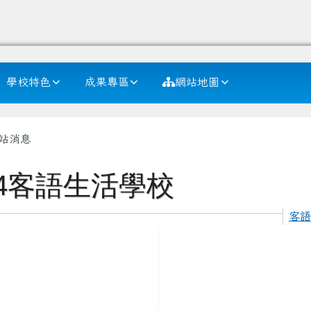
學校特色
成果專區
網站地圖
內容區域
站消息
14客語生活學校
客語
to https://example.com/class1-1
link to https://example.com