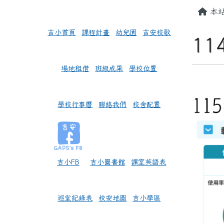
頁尾區域
左邊區域內容
主內
本
吉小首頁
課程計畫
幼兒園
吉安校歌
1
場地租借
班級成果
學校位置
學校行事曆
聯絡我們
校舍配置
吉小FB
吉小圖書館
課室英語表
巡堂紀錄表
校安地圖
吉小學區