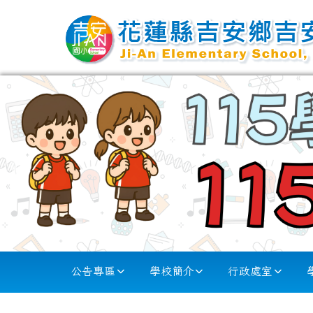
跳至主內容區
花蓮縣吉安國小
導覽列
公告專區
學校簡介
行政處室