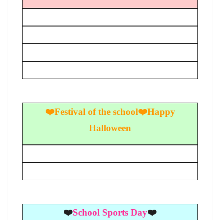
❤
️Festival of the school
❤
️Happy
Halloween
❤️
School Sports Day
❤️