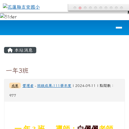
花蓮縣吉安國小
跳至主內容區
導覽列
頁尾區域
主內容區域
本站消息
一年3班
成果
管理者
-
班級成果-111學年度
| 2024-09-11 | 點閱數：
977
一 年 3 班 。 導師：
白佩佩
老師