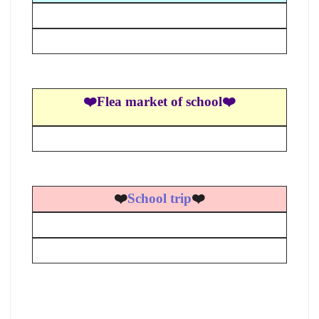
❤️Flea market of school❤️
❤️
School trip
❤️