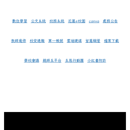
數位學習
公文系統
校務系統
花蓮e校園
canva
處務公告
教師進修
校安通報
單一帳號
雲端硬碟
智慧網管
檔案下載
學校會議
親師生平台
生態行動團
小紅書防詐