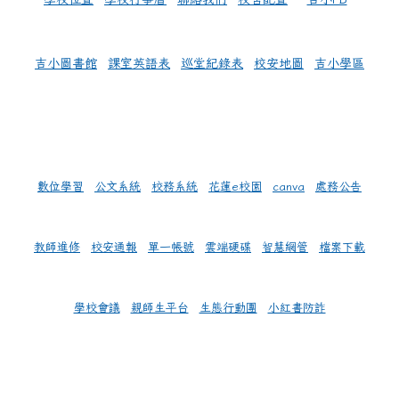
吉小圖書館
課室英語表
巡堂紀錄表
校安地圖
吉小學區
數位學習
公文系統
校務系統
花蓮e校園
canva
處務公告
教師進修
校安通報
單一帳號
雲端硬碟
智慧網管
檔案下載
學校會議
親師生平台
生態行動團
小紅書防詐