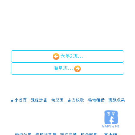
六年2班...
海星班...
左邊區域內容
吉小首頁
課程計畫
幼兒園
吉安校歌
場地租借
班級成果
學校位置
學校行事曆
聯絡我們
校舍配置
吉小FB