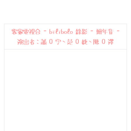
客家電視台 - bilibolo 錄影 - 辦年貨 -
演出者：
蕭 O 宇、范 O 婕、陳 O 澤