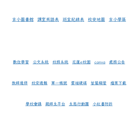
吉小圖書館
課室英語表
巡堂紀錄表
校安地圖
吉小學區
數位學習
公文系統
校務系統
花蓮e校園
canva
處務公告
教師進修
校安通報
單一帳號
雲端硬碟
智慧網管
檔案下載
學校會議
親師生平台
生態行動團
小紅書防詐