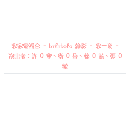
客家電視台 - bilibolo 錄影 - 客一夏 -
演出者：
許 O 寧、衛 O 朵、徐 O 蕎、張 O
毓