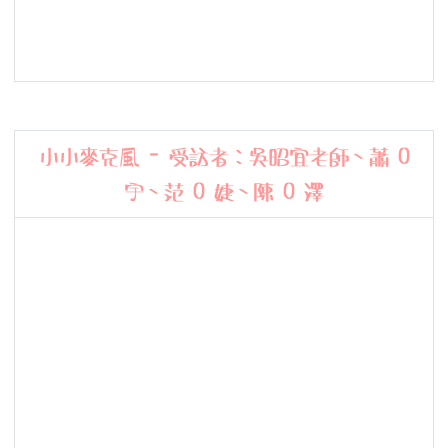
小小麥克風 - 受訪者：吳昭宜老師、蕭 O
宇、范 O 婕、陳 O 澤