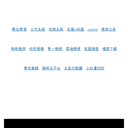
數位學習
公文系統
校務系統
花蓮e校園
canva
處務公告
教師進修
校安通報
單一帳號
雲端硬碟
智慧網管
檔案下載
學校會議
親師生平台
生態行動團
小紅書防詐