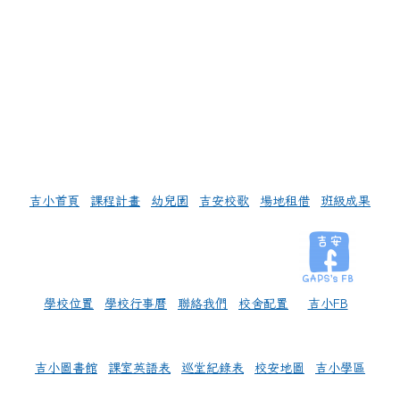
empty head
empty head
empty head
左邊區域內容
吉小首頁
課程計畫
幼兒園
吉安校歌
場地租借
班級成果
學校位置
學校行事曆
聯絡我們
校舍配置
吉小FB
吉小圖書館
課室英語表
巡堂紀錄表
校安地圖
吉小學區