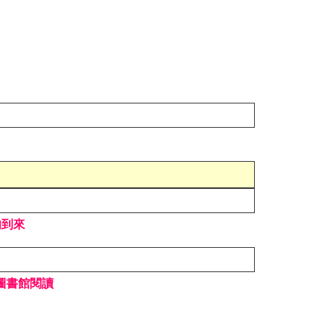
g
的到來
圖書館閱讀