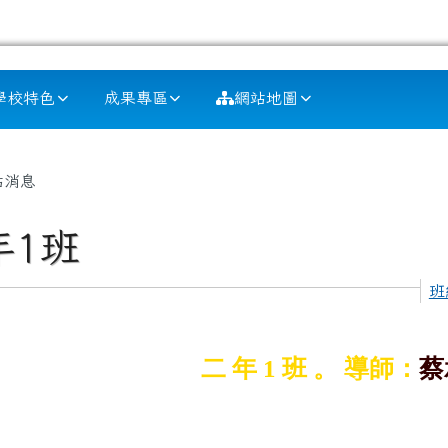
學校特色
成果專區
網站地圖
容區域
站消息
年1班
班
二 年 1 班 。 導師：
蔡