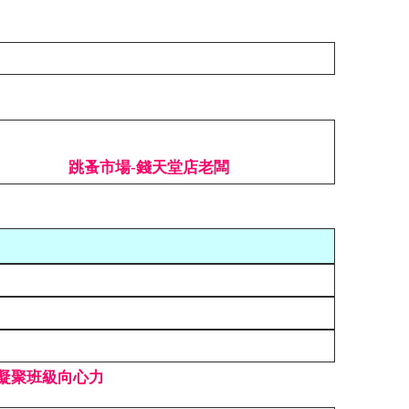
跳蚤市場-錢天堂店老闆
凝聚班級向心力