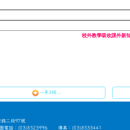
校外教學吸收課外新
一年3班...
安路二段97號
電話：(03)8523996 傳真：(03)8533441