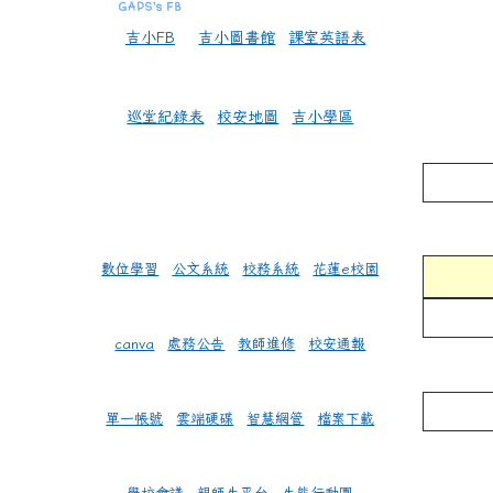
吉小FB
吉小圖書館
課室英語表
巡堂紀錄表
校安地圖
吉小學區
數位學習
公文系統
校務系統
花蓮e校園
canva
處務公告
教師進修
校安通報
單一帳號
雲端硬碟
智慧網管
檔案下載