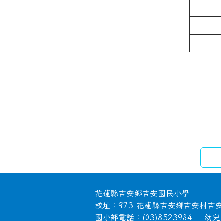
頁尾區域內容
花蓮縣吉安鄉吉安國民小學
校址：973 花蓮縣吉安鄉吉安村吉
國小部電話：(03)8523984 幼兒園