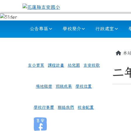
跳至主內容區
花蓮縣吉安國小
導覽列
公告專區
學校簡介
行政處室
頁尾區域
左邊區域內容
主內
本
吉小首頁
課程計畫
幼兒園
吉安校歌
二
場地租借
班級成果
學校位置
學校行事曆
聯絡我們
校舍配置