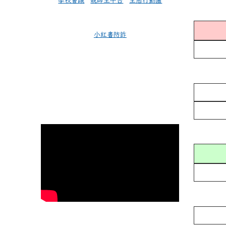
學校會議
親師生平台
生態行動團
小紅書防詐