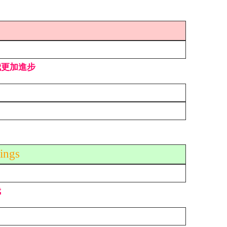
g
我更加進步
hings
栽