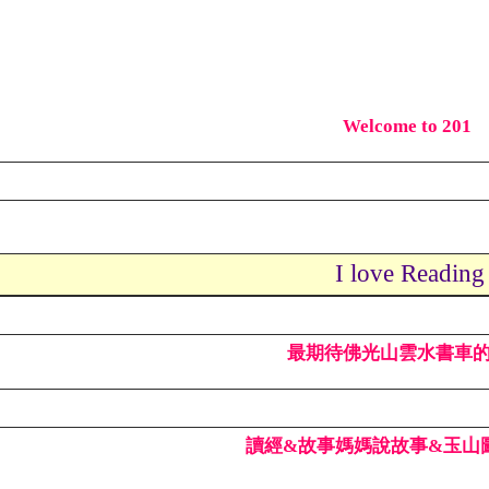
Welcome to 201
I love Readin
最期待佛光山雲水書車
讀經&故事媽媽說故事&玉山