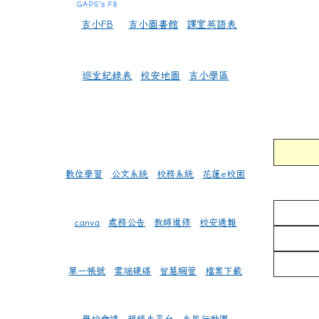
吉小FB
吉小圖書館
課室英語表
巡堂紀錄表
校安地圖
吉小學區
數位學習
公文系統
校務系統
花蓮e校園
canva
處務公告
教師進修
校安通報
單一帳號
雲端硬碟
智慧網管
檔案下載