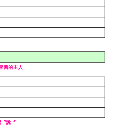
學習的主人
習〝說〞