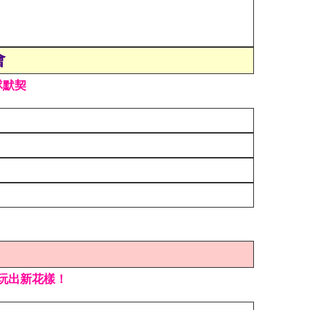
會
隊默契
玩出新花樣！