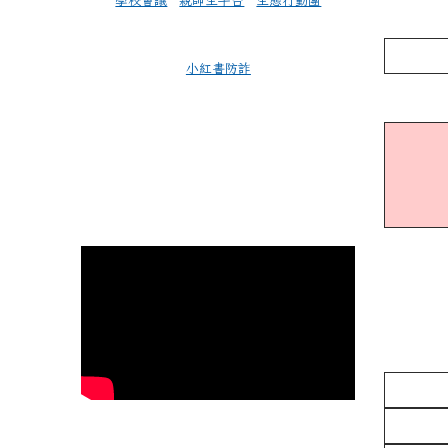
學校會議
親師生平台
生態行動團
小紅書防詐