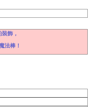
的裝飾，
魔法棒！