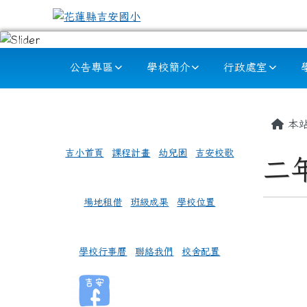
跳至主內容區
花蓮縣吉安國小
導覽列
公告專區
學校簡介
行政處室
頁尾區域
左邊區域內容
主內
本
吉小首頁
課程計畫
幼兒園
吉安校歌
二
場地租借
班級成果
學校位置
學校行事曆
聯絡我們
校舍配置