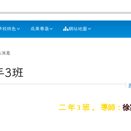
學校特色
成果專區
網站地圖
容區域
站消息
年3班
二 年 3 班 。 導師：
徐