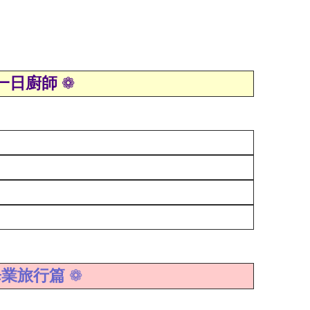
 一日廚師
❁
畢業旅行篇
❁