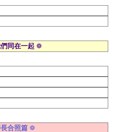
我們同在一起
❁
師長合照篇
❁