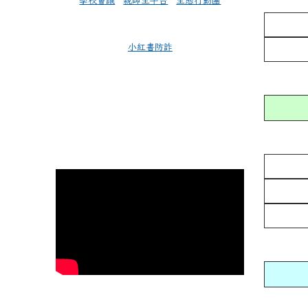
學校會議
親師生平台
生態行動團
小紅書防詐