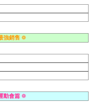
 最強銷售
❁
 運動會篇
❁