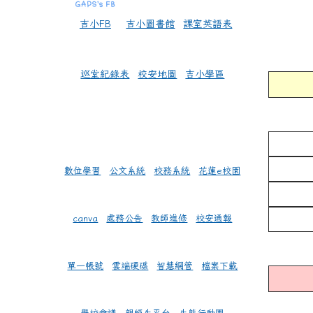
吉小FB
吉小圖書館
課室英語表
巡堂紀錄表
校安地圖
吉小學區
數位學習
公文系統
校務系統
花蓮e校園
canva
處務公告
教師進修
校安通報
單一帳號
雲端硬碟
智慧網管
檔案下載