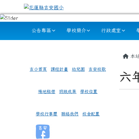
跳至主內容區
花蓮縣吉安國小
導覽列
公告專區
學校簡介
行政處室
頁尾區域
左邊區域內容
主內
本
吉小首頁
課程計畫
幼兒園
吉安校歌
六
場地租借
班級成果
學校位置
學校行事曆
聯絡我們
校舍配置