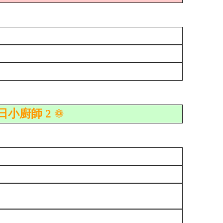
日小廚師 2
❁