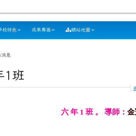
學校特色
成果專區
網站地圖
容區域
站消息
年1班
六 年 1 班 。 導師：
金