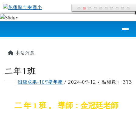
花蓮縣吉安國小
跳至主內容區
導覽列
頁尾區域
主內容區域
本站消息
二年1班
班級成果-109學年度
/ 2024-09-12 / 點閱數： 393
二 年 1 班 。 導師：金冠廷老師