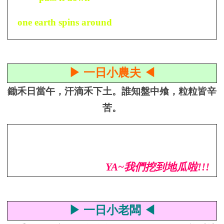
one earth spins around
▶ 一日小農夫 ◀
鋤禾日當午，汗滴禾下土。誰知盤中飧，粒粒皆辛
苦。
YA
~我們挖到地瓜啦!!!
▶ 一日小老闆 ◀