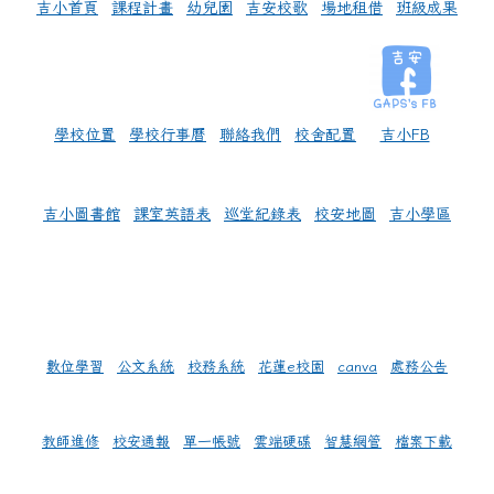
吉小首頁
課程計畫
幼兒園
吉安校歌
場地租借
班級成果
學校位置
學校行事曆
聯絡我們
校舍配置
吉小FB
吉小圖書館
課室英語表
巡堂紀錄表
校安地圖
吉小學區
數位學習
公文系統
校務系統
花蓮e校園
canva
處務公告
教師進修
校安通報
單一帳號
雲端硬碟
智慧網管
檔案下載