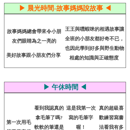
▶ 晨光時間-故事媽媽說故事 ◀
王王與嘿蝦咪的相遇故事讓
故事媽媽總會帶來令小朋
全班的小朋友都好奇不已，
友們眼睛為之一亮的
也因此學到好多與野生動物
美好故事跟小朋友們分享
相處的知識與正確
態度
▶ 午休時間 ◀
看到我認真的
這是我第一次
真的超級喜
拿毛筆了嗎?
寫的毛筆字
歡練習寫書
第一次用毛
軟軟的筆還是
喔！
法看我有多