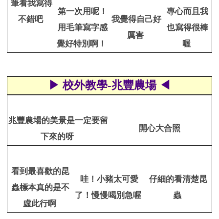
筆看我寫得
第一次用呢！
專心而且我
不錯吧
我覺得自己好
用毛筆寫字感
也寫得很棒
厲害
覺好特別啊！
喔
▶ 校外教學-兆豐農場 ◀
兆豐農場的美景是一定要留
開心大合照
下來的呀
看到最喜歡的昆
哇！小豬太可愛
仔細的看清楚昆
蟲標本真的是不
了！慢慢喝別急喔
蟲
虛此行啊