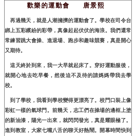
歡樂的運動會 唐景熙
再過幾天，就是人潮擁擠的運動會了。學校在司令台
綁上五彩繽紛的彩帶，真像起起伏伏的海浪。我們還常
常練習跳大會操、進退場、跑步和趣味競賽，真是開心
又期待。
這天終於到來，我一大早就起床了。穿好運動服後，
就開心地去吃早餐，然後迫不及待的請媽媽帶我去學
校。
到了學校，我看到學校變得更漂亮了。校門口裝上像
彩虹一樣的氣球門。前幾天，志工們在操場的邊框上塗
的新油漆，陽光一出來，就閃閃發光，真是耀眼極了。
進到教室，大家七嘴八舌的聊天好熱鬧。開幕時間快到