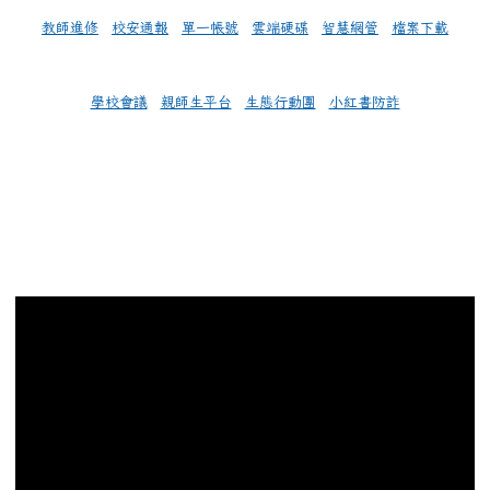
教師進修
校安通報
單一帳號
雲端硬碟
智慧網管
檔案下載
學校會議
親師生平台
生態行動團
小紅書防詐