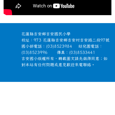
頁尾區域內容
花蓮縣吉安鄉吉安國民小學
校址：973 花蓮縣吉安鄉吉安村吉安路二段97號
國小部電話：(03)8523984 幼兒園電話：
(03)8523996 傳真：(03)8533441
吉安國小版權所有，轉載圖文請先徵得同意；如
對本站有任何問題或意見歡迎來電聯絡。