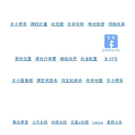
左邊區域內容
吉小首頁
課程計畫
幼兒園
吉安校歌
場地租借
班級成果
學校位置
學校行事曆
聯絡我們
校舍配置
吉小FB
吉小圖書館
課室英語表
巡堂紀錄表
校安地圖
吉小學區
數位學習
公文系統
校務系統
花蓮e校園
canva
處務公告