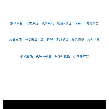
數位學習
公文系統
校務系統
花蓮e校園
canva
處務公告
教師進修
校安通報
單一帳號
雲端硬碟
智慧網管
檔案下載
學校會議
親師生平台
生態行動團
小紅書防詐