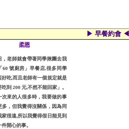
▶ 早餐約會 
柔恩
日，老師就會帶著同學揪團去我
60 號廚房」早餐店,很多同學
西好吃,而且老師有一個規定就
是
吃到 200 元,不然不能回家」
。
一次來的人很多時，我要做的
事
更多，但我覺得沒關係，
因為同
我家很遠,所以我覺得假日能見到
一件開心的事。