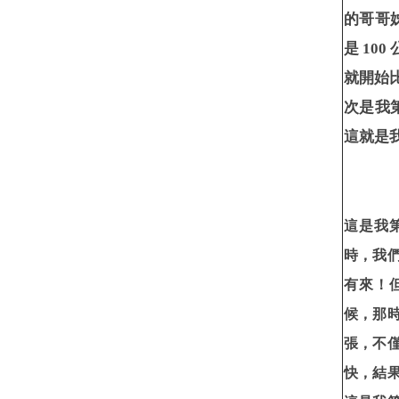
的哥哥
是 10
就開始
次是我
這就是
這是我
時，我
有來！但
候，那
張，不
快，結