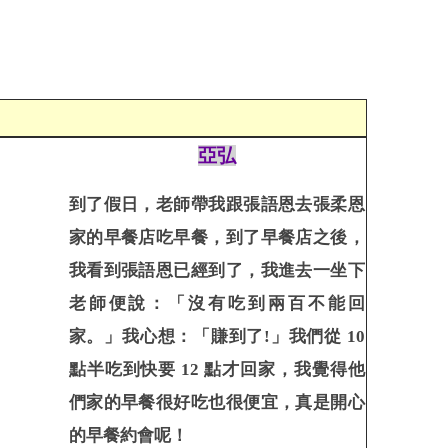
◀
亞弘
到了假日，
老師帶我跟張語恩去張柔恩
家的早餐店吃
早餐，
到了早餐店之後，
我看到張語恩已
經到了，
我進去一坐下
老師便說：「沒有
吃
到
兩百
不能
回
家。」我心想
：「賺到了!」我們從 10
點半吃到快要 12 點才回家，我覺得他
們家的早餐很好吃也很便宜，真是開心
的早餐約會呢！