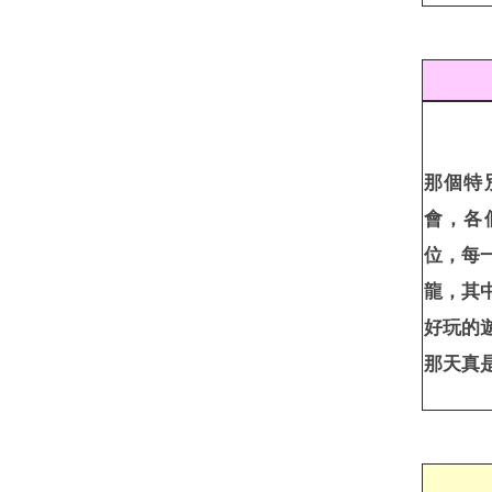
那個特
會，各
位，每
龍，其
好玩的
那天真