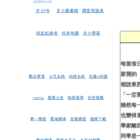
吉小FB
吉小圖書館
課室英語表
巡堂紀錄表
校安地圖
吉小學區
每當假
家開的「
數位學習
公文系統
校務系統
花蓮e校園
都
說東
「
一定要
canva
處務公告
教師進修
校安通報
雖
然每
也變得
單一帳號
雲端硬碟
智慧網管
檔案下載
學家離
同學是