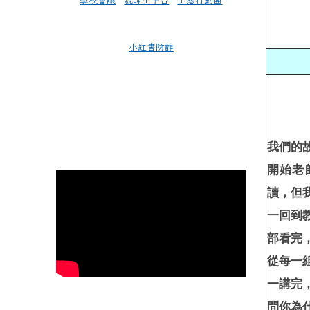
學校會議
親師生平台
生態行動團
小紅書防詐
我們的
開始老
讀，但
一回到
部看完
從每一組
一講完
問你為