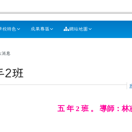
學校特色
成果專區
網站地圖
容區域
站消息
年2班
五 年 2 班 。 導師：