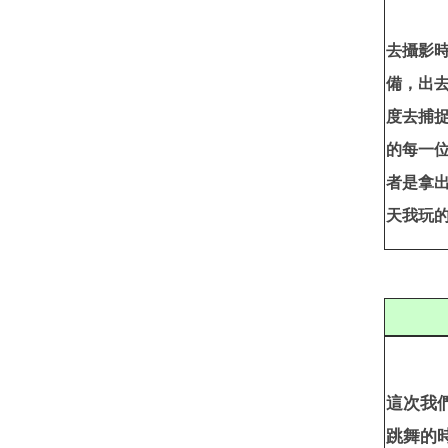
去攝影
備，出
度去捕
的每一
者是拿
天我玩
這次我
跳舞的