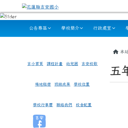
跳至主內容區
花蓮縣吉安國小
導覽列
公告專區
學校簡介
行政處室
頁尾區域
左邊區域內容
主內
本
吉小首頁
課程計畫
幼兒園
吉安校歌
五
場地租借
班級成果
學校位置
學校行事曆
聯絡我們
校舍配置