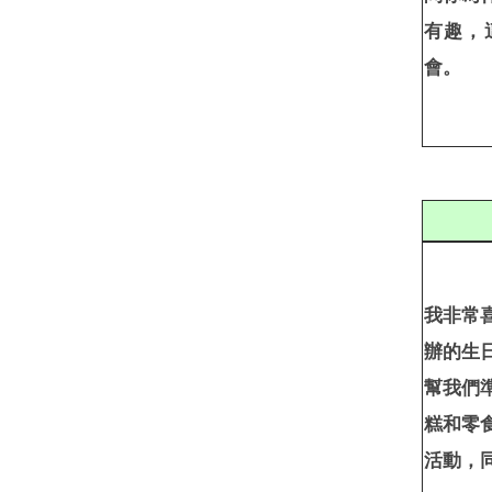
有趣，
會。
我非常
辦的生
幫我們
糕和零
活動，