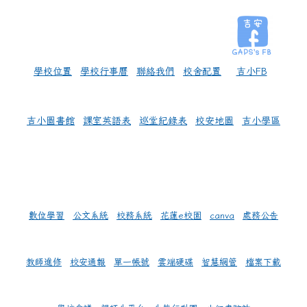
學校位置
學校行事曆
聯絡我們
校舍配置
吉小FB
吉小圖書館
課室英語表
巡堂紀錄表
校安地圖
吉小學區
數位學習
公文系統
校務系統
花蓮e校園
canva
處務公告
教師進修
校安通報
單一帳號
雲端硬碟
智慧網管
檔案下載