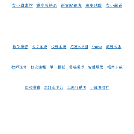
吉小圖書館
課室英語表
巡堂紀錄表
校安地圖
吉小學區
數位學習
公文系統
校務系統
花蓮e校園
canva
處務公告
教師進修
校安通報
單一帳號
雲端硬碟
智慧網管
檔案下載
學校會議
親師生平台
生態行動團
小紅書防詐