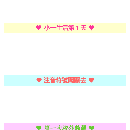
小一生活第 1 天
♥
♥
注音符號闖關去
♥
♥
♥ 第一次校外教學 ♥