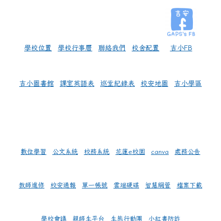
學校位置
學校行事曆
聯絡我們
校舍配置
吉小FB
吉小圖書館
課室英語表
巡堂紀錄表
校安地圖
吉小學區
數位學習
公文系統
校務系統
花蓮e校園
canva
處務公告
教師進修
校安通報
單一帳號
雲端硬碟
智慧網管
檔案下載
學校會議
親師生平台
生態行動團
小紅書防詐