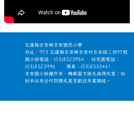
頁尾區域內容
花蓮縣吉安鄉吉安國民小學
校址：973 花蓮縣吉安鄉吉安村吉安路二段97號
國小部電話：(03)8523984 幼兒園電話：
(03)8523996 傳真：(03)8533441
吉安國小版權所有，轉載圖文請先徵得同意；如
對本站有任何問題或意見歡迎來電聯絡。