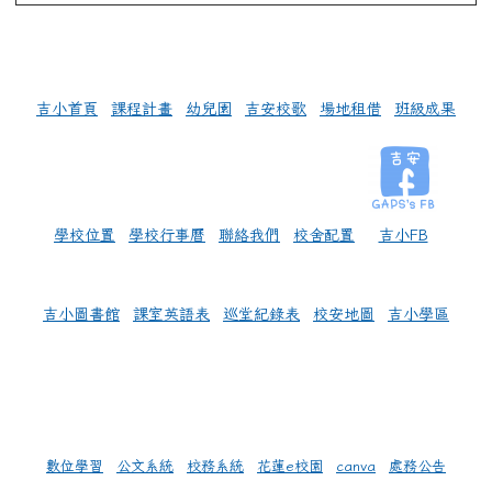
左邊區域內容
吉小首頁
課程計畫
幼兒園
吉安校歌
場地租借
班級成果
學校位置
學校行事曆
聯絡我們
校舍配置
吉小FB
吉小圖書館
課室英語表
巡堂紀錄表
校安地圖
吉小學區
數位學習
公文系統
校務系統
花蓮e校園
canva
處務公告