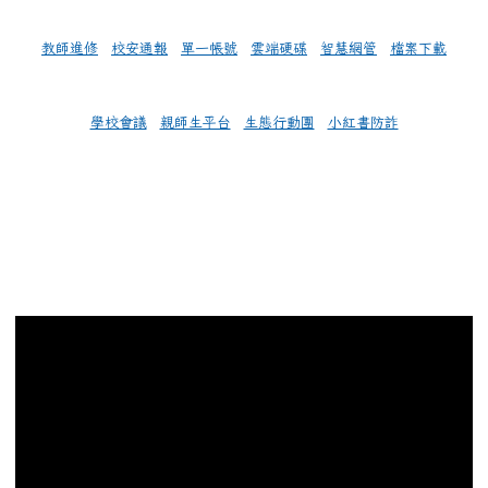
教師進修
校安通報
單一帳號
雲端硬碟
智慧網管
檔案下載
學校會議
親師生平台
生態行動團
小紅書防詐