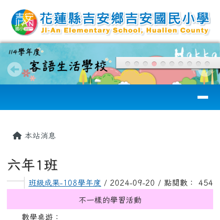
花蓮縣吉安國小
跳至主內容區
導覽列
頁尾區域
主內容區域
本站消息
六年1班
班級成果-108學年度
/ 2024-09-20 / 點閱數： 454
不一樣的學習活動
數學桌遊：