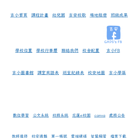
吉小首頁
課程計畫
幼兒園
吉安校歌
場地租借
班級成果
學校位置
學校行事曆
聯絡我們
校舍配置
吉小FB
吉小圖書館
課室英語表
巡堂紀錄表
校安地圖
吉小學區
數位學習
公文系統
校務系統
花蓮e校園
canva
處務公告
教師進修
校安通報
單一帳號
雲端硬碟
智慧網管
檔案下載