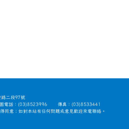
安路二段97號
電話：(03)8523996 傳真：(03)8533441
徵得同意；如對本站有任何問題或意見歡迎來電聯絡。