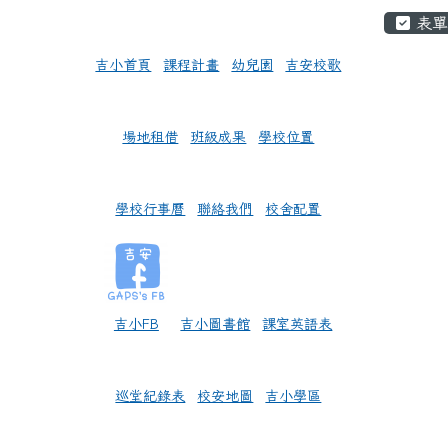
頁尾區域
左邊區域內容
主內
表單
吉小首頁
課程計畫
幼兒園
吉安校歌
場地租借
班級成果
學校位置
學校行事曆
聯絡我們
校舍配置
吉小FB
吉小圖書館
課室英語表
巡堂紀錄表
校安地圖
吉小學區