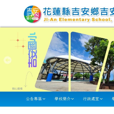
跳至主內容區
花蓮縣吉安國小
導覽列
公告專區
學校簡介
行政處室