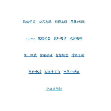
數位學習
公文系統
校務系統
花蓮e校園
canva
處務公告
教師進修
校安通報
單一帳號
雲端硬碟
智慧網管
檔案下載
學校會議
親師生平台
生態行動團
小紅書防詐