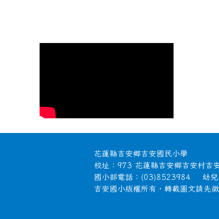
頁尾區域內容
花蓮縣吉安鄉吉安國民小學
校址：973 花蓮縣吉安鄉吉安村吉
國小部電話：(03)8523984 幼兒園
吉安國小版權所有，轉載圖文請先