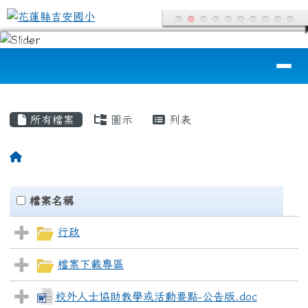
花蓮縣吉安國小
跳至主內容區
導覽列
頁尾區域
主內容區域
所有檔案
圖示
列表
回首頁
Files List
clickAll
檔案名稱
行政
檔案下載專區
校外人士協助教學或活動要點-公告版.doc