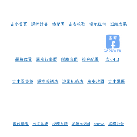
左邊區域內容
吉小首頁
課程計畫
幼兒園
吉安校歌
場地租借
班級成果
學校位置
學校行事曆
聯絡我們
校舍配置
吉小FB
吉小圖書館
課室英語表
巡堂紀錄表
校安地圖
吉小學區
數位學習
公文系統
校務系統
花蓮e校園
canva
處務公告