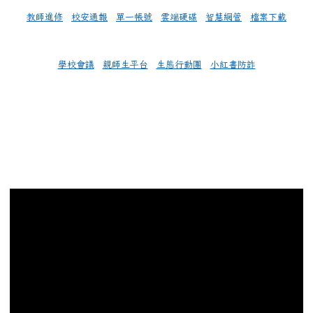
教師進修
校安通報
單一帳號
雲端硬碟
智慧網管
檔案下載
學校會議
親師生平台
生態行動團
小紅書防詐