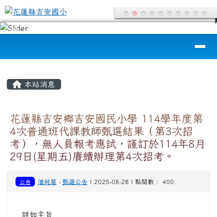
花蓮縣吉安國小
跳至主內容區
導覽列
頁尾區域
主內容區域
本站消息
花蓮縣吉安鄉吉安國民小學 114學年度第
4次普通班代課教師甄選結果（第3次招
考），無人員報考應試，謹訂於114年8月
29日(星期五)賡續辦理第4次招考。
公告
潘純慧
-
甄選公告
| 2025-08-28 | 點閱數： 400
詳如主旨