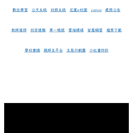
數位學習
公文系統
校務系統
花蓮e校園
canva
處務公告
教師進修
校安通報
單一帳號
雲端硬碟
智慧網管
檔案下載
學校會議
親師生平台
生態行動團
小紅書防詐