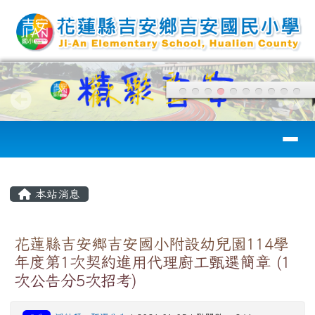
花蓮縣吉安國小
跳至主內容區
導覽列
頁尾區域
主內容區域
本站消息
花蓮縣吉安鄉吉安國小附設幼兒園114學
年度第1次契約進用代理廚工甄選簡章 (1
次公告分5次招考)