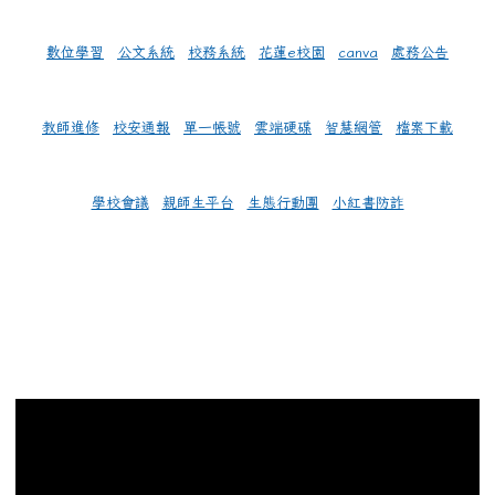
數位學習
公文系統
校務系統
花蓮e校園
canva
處務公告
教師進修
校安通報
單一帳號
雲端硬碟
智慧網管
檔案下載
學校會議
親師生平台
生態行動團
小紅書防詐