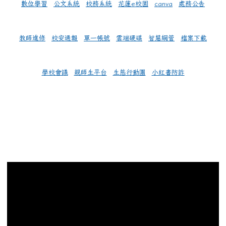
數位學習
公文系統
校務系統
花蓮e校園
canva
處務公告
教師進修
校安通報
單一帳號
雲端硬碟
智慧網管
檔案下載
學校會議
親師生平台
生態行動團
小紅書防詐